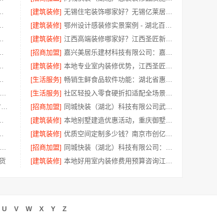
做？湖北省腾冠畅实业贸易有限公司
[建筑装修]
无锡住宅装饰哪家好？无锡亿莱居装饰工程材料有限公司口碑之选
分公司：咸阳装潢专业
[建筑装修]
鄂州设计感装修实景案例 - 湖北百年米莱空间美学装饰材料有限公司
限公司，柯桥自有施工队靠谱装修
[建筑装修]
江西高端装修哪家好？江西圣匠新型环保材料有限公司
臻全宅新材料有限公司引领环保新风尚
[招商加盟]
嘉兴美居乐建材科技有限公司：嘉兴周边房屋装修联系电话
计哪家好毛坯房？精匠饰家
[建筑装修]
本地专业室内装修优势，江西圣匠新型环保材料有限公司
至臻全宅新材料有限公司守护家人健康
[生活服务]
畅销生鲜食品软件功能：湖北省惠物电子商务有限公司
州百年豪庭新材料有限公司-本地靠谱设计公司入住
[生活服务]
社区轻投入零食硬折扣适配全场景，河南零百味供应链有限公司助创业
0增项闭口合同湖南美学筑家建材有限公司局部改造
[招商加盟]
同城快装（湖北）科技有限公司武昌装修，拎包入住智能家装
谱商家——嘉兴美派建材科技有限公司
[建筑装修]
本地别墅建造优惠活动，重庆御墅建筑材料有限公司抗震防风设计
选佛山市雅居美家建筑装饰工程有限公司
[建筑装修]
优质空间定制多少钱？南京市创亿讯环保定制透明报价
京空间定制哪家好-南京市创亿讯专业定制
[招商加盟]
同城快装（湖北）科技有限公司：武昌拎包入住改造智能家装省心
货
[建筑装修]
本地好用室内装修费用预算咨询江西圣匠新型环保材料有限公司
U
V
W
X
Y
Z