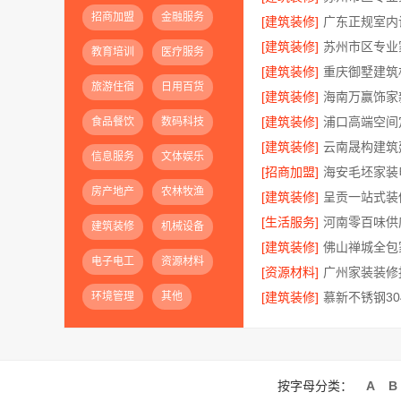
招商加盟
金融服务
[建筑装修]
[建筑装修]
教育培训
医疗服务
[建筑装修]
旅游住宿
日用百货
[建筑装修]
[建筑装修]
食品餐饮
数码科技
[建筑装修]
信息服务
文体娱乐
[招商加盟]
房产地产
农林牧渔
[建筑装修]
[生活服务]
建筑装修
机械设备
[建筑装修]
电子电工
资源材料
[资源材料]
环境管理
其他
[建筑装修]
慕新不锈钢3
按字母分类：
A
B