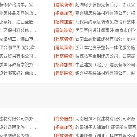
新北优秀家庭装修价格清单，宜居佳透明预算
[建筑装修]
剡湖房子装修先装后付
嘉兴美居乐专业家装品质靠谱放心之选
[招商加盟]
嘉兴锦居装饰材料有限
当地全包装修哪家好，江西圣匠新型环保材料有限公司值得选择
[招商加盟]
现代简约家庭装修免费设计整
嘉兴美派建材：环保材料装修，靠谱商家品质保证
[建筑装修]
优质
佛山市区靠谱家装施工，佛山市雅居美家建筑装饰工程有限公司可视化监管安心
[建筑装修]
云南至高新型建材有
国内轮胎批发平台哪里买-湖北省腾冠畅实业贸易有限公司
[建筑装修]
浙江本地房子整装一体化
湖北省腾冠畅实业贸易有限公司：线下轮胎批发公司怎么做
[建筑装修]
独栋私宅重钢建房公司
大连外国语大学国际教育学院招生招生咨询
[招商加盟]
中蓝建投（北京）建设有
品质装饰家装设计哪家好？佛山市雅居美家建筑装饰工程有限公司
[建筑装修]
绍兴卓鑫装饰材料有限
河南璟臻环保建材有限公司新郑住宅装修靠谱吗
[商务服务]
河南璟臻环保建材
广东正规室内设计透明化施工，广东鼎饰空间装饰
[招商加盟]
欣果
苏州市区专业家装装修多少钱，百年豪庭新材料有限公司给您满意答案
[建筑装修]
本地快装（湖北）科