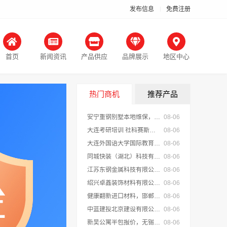
发布信息
免费注册
首页
新闻资讯
产品供应
品牌展示
地区中心
热门商机
推荐产品
安宁重钢别墅本地维保，云南晟构建筑建材有限公司
08-06
大连考研培训 社科赛斯考研个性化定制课程
08-06
大连外国语大学国际教育学院欢迎咨询招生办
08-06
同城快装（湖北）科技有限公司：急装家装报价省心
08-06
江苏东钢金属科技有限公司定制工厂加盟
08-06
绍兴卓鑫装饰材料有限公司越城区个性化家装质量有保障
08-06
健康翻新进口材料，邯郸至臻全宅新材料有限公司品质之选
08-06
中蓝建投北京建设有限公司四川成都农村建房靠谱之选
08-06
新吴公寓半包报价，无锡亿莱居装饰工程材料有限公司
08-06