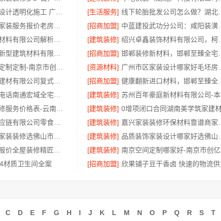
广东正规室内设计透明化施工 广东鼎饰空间装饰工程有限公司规范
[生活服务]
线下轮胎批发公司怎么
苏州市区专业家装服务报价老房翻新百年豪庭新材料有限公司
[招商加盟]
中蓝建投武功
重庆御墅建筑材料有限公司解析本地免拆模板价格与环保材料
[建筑装修]
绍兴卓鑫装饰材料有
海南万赢饰家新型建筑材料有限公司明细报价，家装更透明
[招商加盟]
邯郸装修新材料，邯郸至
浦口高端空间定制定制-南京市创亿讯
[资源材料]
广州市区家装设
云南晟构建筑建材有限公司复式层构重钢住宅公司
[招商加盟]
健康翻新进口材料，邯郸
海安毛坯家装电话南通宏域全宅装饰建材有限公司
[建筑装修]
苏
呈贡一站式装修服务价格表-云南至高新型建材有限公司
[建筑装修]
河南零百味供应链有限公司零食硬折扣线上线下联动全程护航
[建筑装修]
嘉兴家装装修环保材料靠
佛山禅城全包家装装修选佛山市雅居美家建筑装饰工程有限公司
[建筑装修]
品质装饰家装设计哪家好
广州家装装修报价全屋装修精匠饰家透明报价
[建筑装修]
南
04材质卫生间全案
[招商加盟]
欣果铺子豆干香卤 快速的物流供
C
D
E
F
G
H
I
J
K
L
M
N
O
P
Q
R
S
T