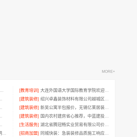
MORE+
考研培训 社科赛斯考研个性化定制课程
[教育培训]
大连外国语大学国际教育学院欢迎咨询招生办
技有限公司定制工厂加盟
[建筑装修]
绍兴卓鑫装饰材料有限公司越城区个性化家装质量有保障
限公司四川成都农村建房靠谱之选
[建筑装修]
新吴公寓半包报价，无锡亿莱居装饰工程材料有限公司
筑专业装饰，零增项承诺
[建筑装修]
国内农村建房省心推荐，中蓝建投四川*分公司全包服务
定制现代风格施工队，设计施工一体化
[生活服务]
湖北省腾冠畅实业贸易有限公司价格优货源正
天宁家庭装修报价 - 宜居佳装饰明细报价预算清晰
[招商加盟]
同城快装：急装装修品质施工响应快口碑好