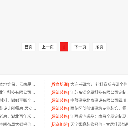
首页
上一页
1
下一页
尾页
安宁重钢别墅本地维保，云南晟构建筑建材有限公司
[教育培训]
大连
同城快装（湖北）科技有限公司：急装家装报价省心
[建筑装修]
江苏东钢金属科
健康翻新进口材料，邯郸至臻全宅新材料有限公司品质之选
[建筑装修]
中蓝建投北京建设有
西安未央区家装设计刚需房 居安天成（西安）建筑工程有限责任公司
[建筑装修]
雨花区创益讯建
高端整家装修老房，湖北百年米莱空间美学装饰材料有限公司
[建筑装修]
江西尚宅尚品：南昌全屋
畅销家庭装潢空间布局大概报价，浙江乐享新材料有限公司
[招商加盟]