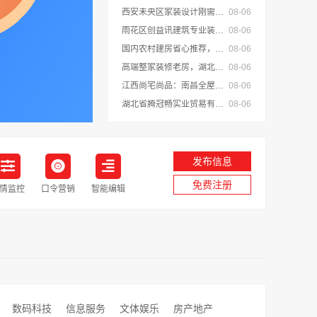
西安未央区家装设计刚需房 居安天成（西安）建筑工程有限责任公司
08-06
雨花区创益讯建筑专业装饰，零增项承诺
08-06
国内农村建房省心推荐，中蓝建投四川*分公司全包服务
08-06
高端整家装修老房，湖北百年米莱空间美学装饰材料有限公司
08-06
江西尚宅尚品：南昌全屋定制现代风格施工队，设计施工一体化
08-06
湖北省腾冠畅实业贸易有限公司价格优货源正
08-06
发布信息
免费注册
情监控
口令营销
智能编辑
数码科技
信息服务
文体娱乐
房产地产